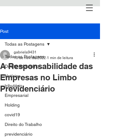
Post
Todas as Postagens
gabriela9431
Todas as Postagens
10 de nov. de 2022
1 min de leitura
A Responsabilidade das
Direito Imobiliário
Empresas no Limbo
Notícias
tributário
Previdenciário
Empresarial
Holding
covid19
Direito do Trabalho
previdenciário