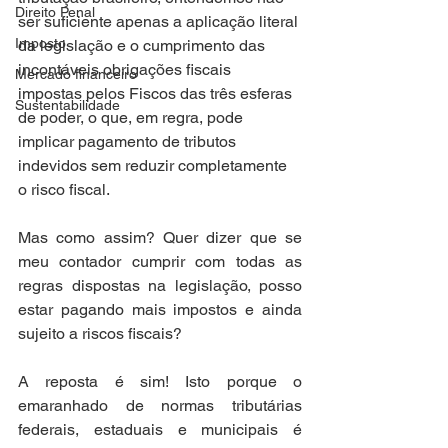
Direito Penal
ser suficiente apenas a aplicação literal 
Imposto
da legislação e o cumprimento das 
incontáveis obrigações fiscais 
Mercado financeiro
impostas pelos Fiscos das três esferas 
Sustentabilidade
de poder, o que, em regra, pode 
implicar pagamento de tributos 
indevidos sem reduzir completamente 
o risco fiscal.
Mas como assim? Quer dizer que se 
meu contador cumprir com todas as 
regras dispostas na legislação, posso 
estar pagando mais impostos e ainda 
sujeito a riscos fiscais?
A reposta é sim! Isto porque o 
emaranhado de normas tributárias 
federais, estaduais e municipais é 