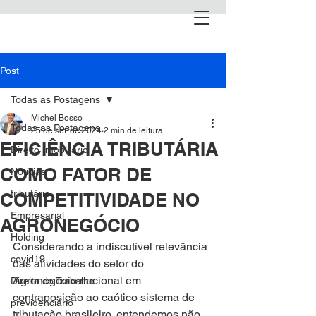
Post
Todas as Postagens
Michel Bosso
Todas as Postagens
25 de set. de 2024
2 min de leitura
EFICIÊNCIA TRIBUTÁRIA
Direito Imobiliário
COMO FATOR DE
Notícias
tributário
COMPETITIVIDADE NO
Empresarial
AGRONEGÓCIO
Holding
Considerando a indiscutível relevância 
covid19
das atividades do setor do 
Agronegócio nacional em 
Direito do Trabalho
contraposição ao caótico sistema de 
previdenciário
tributação brasileiro, entendemos não 