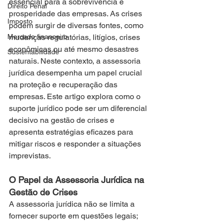
essencial para a sobrevivência e 
Direito Penal
prosperidade das empresas. As crises 
Imposto
podem surgir de diversas fontes, como 
Mercado financeiro
mudanças regulatórias, litígios, crises 
econômicas ou até mesmo desastres 
Sustentabilidade
naturais. Neste contexto, a assessoria 
jurídica desempenha um papel crucial 
na proteção e recuperação das 
empresas. Este artigo explora como o 
suporte jurídico pode ser um diferencial 
decisivo na gestão de crises e 
apresenta estratégias eficazes para 
mitigar riscos e responder a situações 
imprevistas.
O Papel da Assessoria Jurídica na 
Gestão de Crises
A assessoria jurídica não se limita a 
fornecer suporte em questões legais; 