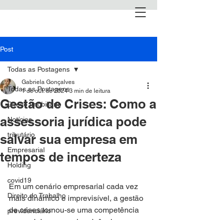
Post
Todas as Postagens
Gabriela Gonçalves
Todas as Postagens
1 de out. de 2024
3 min de leitura
Gestão de Crises: Como a
Direito Imobiliário
assessoria jurídica pode
Notícias
tributário
salvar sua empresa em
Empresarial
tempos de incerteza
Holding
covid19
Em um cenário empresarial cada vez 
Direito do Trabalho
mais dinâmico e imprevisível, a gestão 
de crises tornou-se uma competência 
previdenciário