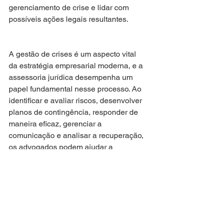
gerenciamento de crise e lidar com 
possíveis ações legais resultantes.
A gestão de crises é um aspecto vital 
da estratégia empresarial moderna, e a 
assessoria jurídica desempenha um 
papel fundamental nesse processo. Ao 
identificar e avaliar riscos, desenvolver 
planos de contingência, responder de 
maneira eficaz, gerenciar a 
comunicação e analisar a recuperação, 
os advogados podem ajudar a 
empresa a enfrentar e superar crises 
com sucesso. Em tempos de incerteza, 
contar com uma assessoria jurídica 
robusta e experiente pode fazer a 
diferença entre a sobrevivência e o 
fracasso.