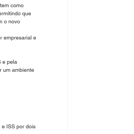
 tem como 
ermitindo que 
m o novo 
or empresarial e 
 e pela 
er um ambiente 
 e ISS por dois 