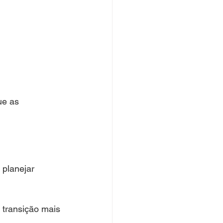
ue as 
 planejar 
 transição mais 