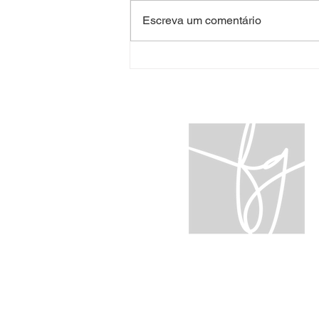
Escreva um comentário
Passivo trabalhista oculto:
o risco que pode
comprometer a expansão
da empresa
© 2022 FGLAW - Fonseca e Gonçalves
Advogados. Todos os direitos reservados.