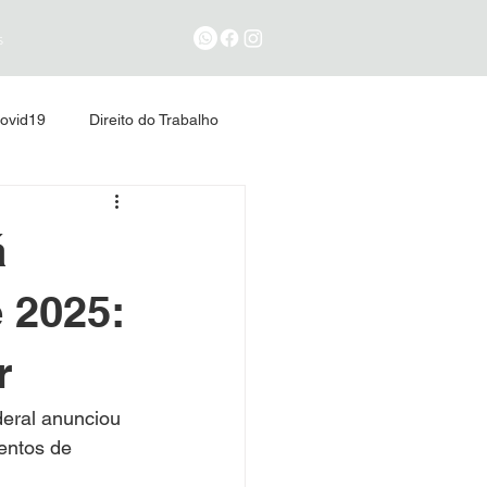
s
ovid19
Direito do Trabalho
á
 2025:
r
eral anunciou 
entos de 