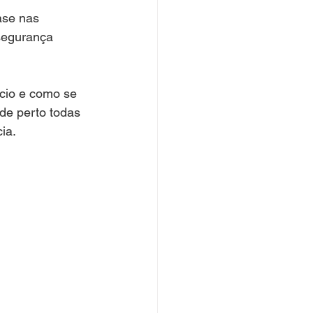
ase nas 
 segurança 
cio e como se 
de perto todas 
ia.