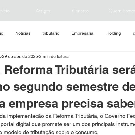
Início
Artigos
Contato
Quem Somo
io
Notícias
tributário
Empresarial
Holding
c
s
29 de abr. de 2025
2 min de leitura
Imposto
Mercado financeiro
Sustentabilidade
a Reforma Tributária ser
no segundo semestre de
a empresa precisa sabe
a implementação da Reforma Tributária, o Governo Fed
ortal digital que promete ser um dos principais instrum
vo modelo de tributação sobre o consumo.