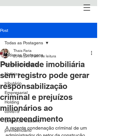
Post
Todas as Postagens
Thais Faria
Todas as Postagens
25 de jun.
3 min de leitura
Publicidade imobiliária
Direito Imobiliário
sem registro pode gerar
Notícias
tributário
responsabilização
Empresarial
criminal e prejuízos
Holding
milionários ao
covid19
empreendimento
Direito do Trabalho
A recente condenação criminal de um 
previdenciário
administrador do setor da construção 