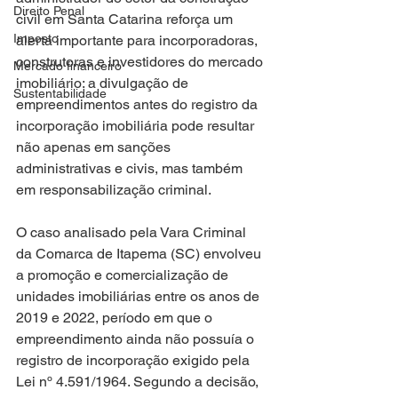
Direito Penal
civil em Santa Catarina reforça um 
Imposto
alerta importante para incorporadoras, 
construtoras e investidores do mercado 
Mercado financeiro
imobiliário: a divulgação de 
Sustentabilidade
empreendimentos antes do registro da 
incorporação imobiliária pode resultar 
não apenas em sanções 
administrativas e civis, mas também 
em responsabilização criminal.
O caso analisado pela Vara Criminal 
da Comarca de Itapema (SC) envolveu 
a promoção e comercialização de 
unidades imobiliárias entre os anos de 
2019 e 2022, período em que o 
empreendimento ainda não possuía o 
registro de incorporação exigido pela 
Lei nº 4.591/1964. Segundo a decisão, 