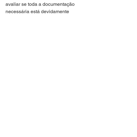
avaliar se toda a documentação 
necessária está devidamente 
regularizada. A adoção de uma análise 
jurídica preventiva pode ser 
determinante para evitar sanções, 
preservar a reputação da empresa e 
assegurar a sustentabilidade do 
empreendimento no longo prazo.
alerta
imobiliário
compraevenda
Direito Imobiliário