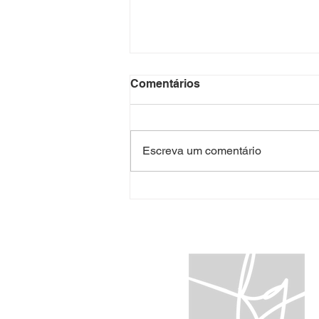
Comentários
Escreva um comentário
Empresa familiar: o risco
que cresce junto com o
patrimônio