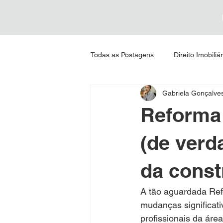
Todas as Postagens
Direito Imobiliár
Gabriela Gonçalve
previdenciário
Direito Penal
Reforma 
(de verd
da const
A tão aguardada Ref
mudanças significat
profissionais da área