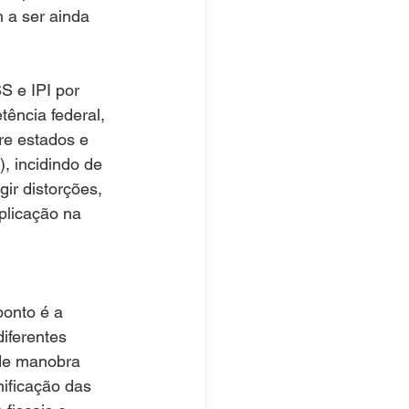
m a ser ainda 
S e IPI por 
ência federal, 
re estados e 
, incidindo de 
ir distorções, 
plicação na 
ponto é a 
iferentes 
de manobra 
ificação das 