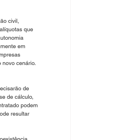
o civil, 
alíquotas que 
autonomia 
almente em 
empresas 
o novo cenário.
recisarão de 
se de cálculo, 
ontratado podem 
ode resultar 
oexistência 