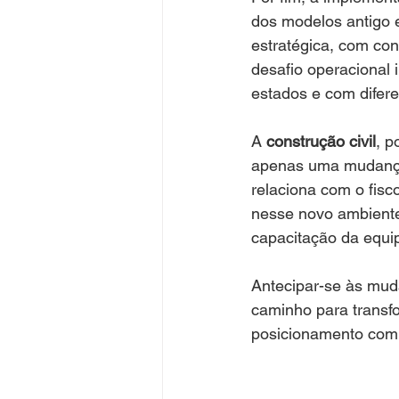
dos modelos antigo e
estratégica, com con
desafio operacional
estados e com difere
A
 construção civil
, p
apenas uma mudança 
relaciona com o fis
nesse novo ambiente,
capacitação da equip
Antecipar-se às muda
caminho para transf
posicionamento comp