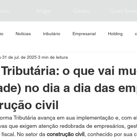
Início
Artigos
Contato
Quem Somo
io
Notícias
tributário
Empresarial
Holding
c
s
31 de jul. de 2025
3 min de leitura
Imposto
Mercado financeiro
Sustentabilidade
Tributária: o que vai m
ade) no dia a dia das e
rução civil
orma Tributária avança em sua implementação e, com e
ivas que exigem atenção redobrada de empresários, gest
 fiscal. No setor da 
construção civil
, conhecido por sua 