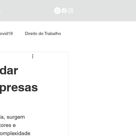
s
ovid19
Direito do Trabalho
udar
mpresas
la, surgem 
ores e 
complexidade 