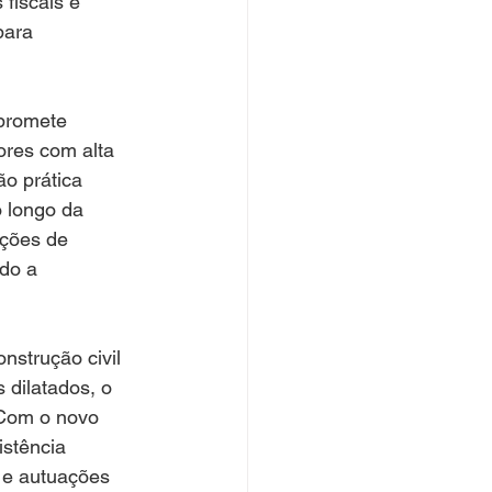
fiscais e 
para 
 promete 
ores com alta 
o prática 
o longo da 
ções de 
do a 
strução civil 
 dilatados, o 
 Com o novo 
stência 
 e autuações 