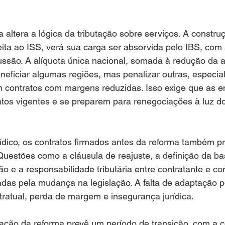
 altera a lógica da tributação sobre serviços. A construçã
eita ao ISS, verá sua carga ser absorvida pelo IBS, com 
ussão. A alíquota única nacional, somada à redução da 
neficiar algumas regiões, mas penalizar outras, especi
m contratos com margens reduzidas. Isso exige que as 
atos vigentes e se preparem para renegociações à luz d
rídico, os contratos firmados antes da reforma também p
 Questões como a cláusula de reajuste, a definição da ba
o e a responsabilidade tributária entre contratante e c
adas pela mudança na legislação. A falta de adaptação p
tratual, perda de margem e insegurança jurídica.
ação da reforma prevê um período de transição, com a c