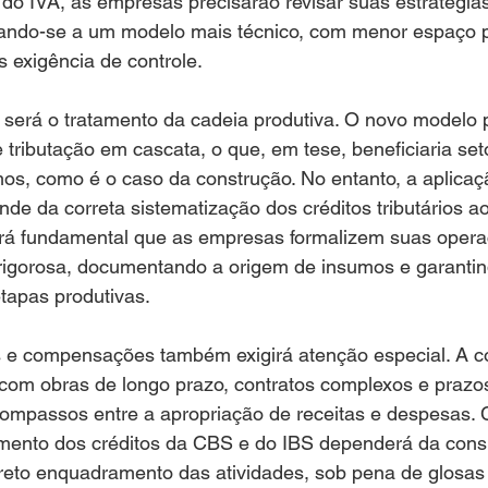
 do IVA, as empresas precisarão revisar suas estratégias 
ando-se a um modelo mais técnico, com menor espaço 
s exigência de controle.
o será o tratamento da cadeia produtiva. O novo modelo
e tributação em cascata, o que, em tese, beneficiaria set
os, como é o caso da construção. No entanto, a aplicaçã
nde da correta sistematização dos créditos tributários a
será fundamental que as empresas formalizem suas opera
rigorosa, documentando a origem de insumos e garantin
etapas produtivas.
 e compensações também exigirá atenção especial. A con
com obras de longo prazo, contratos complexos e prazos
ompassos entre a apropriação de receitas e despesas.
amento dos créditos da CBS e do IBS dependerá da consi
reto enquadramento das atividades, sob pena de glosas