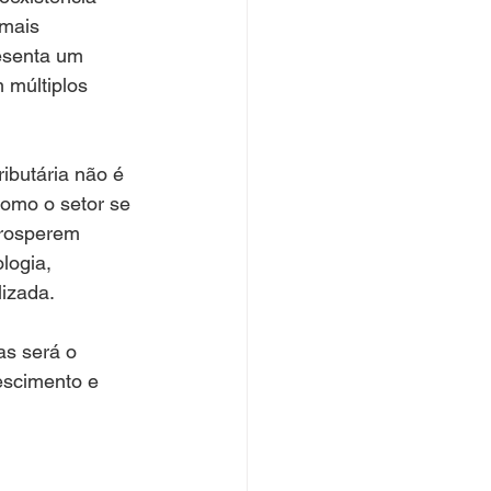
 mais 
resenta um 
 múltiplos 
ibutária não é 
omo o setor se 
prosperem 
logia, 
lizada.
as será o 
escimento e 