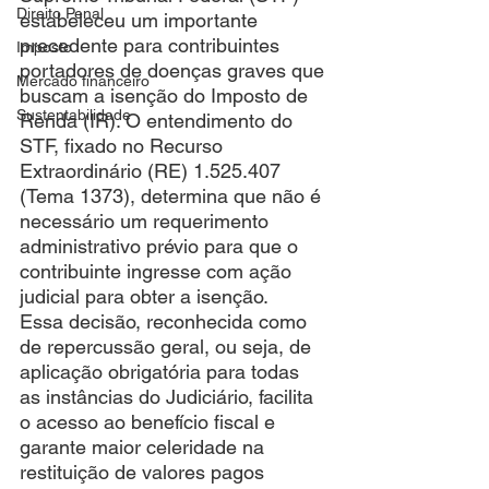
Direito Penal
estabeleceu um importante 
precedente para contribuintes 
Imposto
portadores de doenças graves que 
Mercado financeiro
buscam a isenção do Imposto de 
Sustentabilidade
Renda (IR). O entendimento do 
STF, fixado no Recurso 
Extraordinário (RE) 1.525.407 
(Tema 1373), determina que não é 
necessário um requerimento 
administrativo prévio para que o 
contribuinte ingresse com ação 
judicial para obter a isenção.
Essa decisão, reconhecida como 
de repercussão geral, ou seja, de 
aplicação obrigatória para todas 
as instâncias do Judiciário, facilita 
o acesso ao benefício fiscal e 
garante maior celeridade na 
restituição de valores pagos 