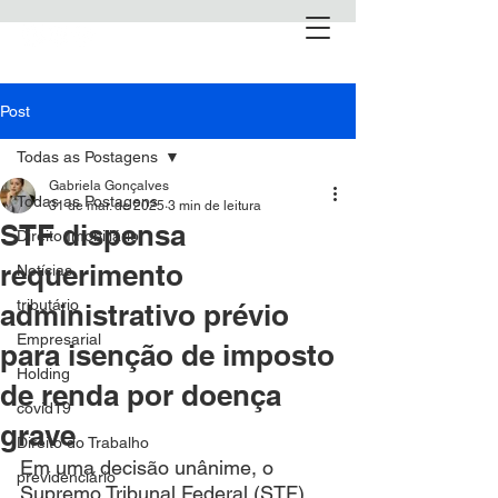
Post
Todas as Postagens
Gabriela Gonçalves
Todas as Postagens
31 de mar. de 2025
3 min de leitura
STF dispensa
Direito Imobiliário
requerimento
Notícias
tributário
administrativo prévio
Empresarial
para isenção de imposto
Holding
de renda por doença
covid19
grave
Direito do Trabalho
Em uma decisão unânime, o 
previdenciário
Supremo Tribunal Federal (STF) 