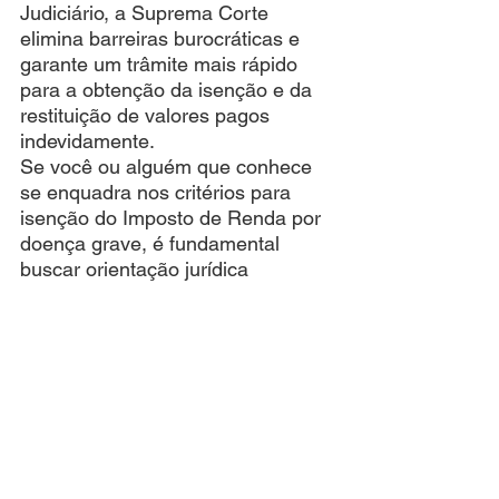
Judiciário, a Suprema Corte 
elimina barreiras burocráticas e 
garante um trâmite mais rápido 
para a obtenção da isenção e da 
restituição de valores pagos 
indevidamente.
Se você ou alguém que conhece 
se enquadra nos critérios para 
isenção do Imposto de Renda por 
doença grave, é fundamental 
buscar orientação jurídica 
especializada para garantir esse 
direito.
Precisa de ajuda para solicitar sua 
isenção ou restituição? Entre em 
contato com nossos especialistas 
e tenha o suporte jurídico 
necessário para assegurar seus 
direitos de forma rápida e eficiente!