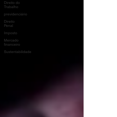
Direito do
Trabalho
previdenciário
Direito
Penal
Imposto
Mercado
financeiro
Sustentabilidade