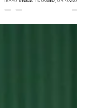
Simples Nacional em 2026 marca uma nova etapa
para empresas optantes com a implementação da
Reforma Tributária. Em setembro, será necessário
definir como ocorrerá o recolhimento do IBS e da
CBS para 2027, uma decisão que pode influenciar
competitividade, planejamento tributário e
estratégia empresarial.