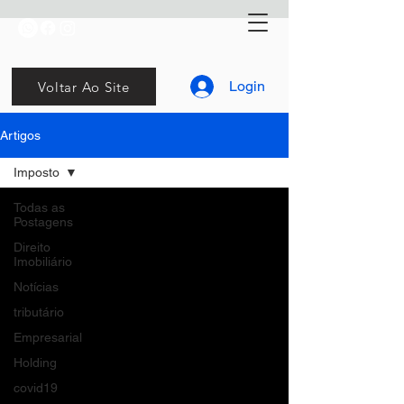
Login
Voltar Ao Site
Artigos
Imposto
Todas as
Postagens
Direito
Imobiliário
Notícias
tributário
Empresarial
Holding
covid19